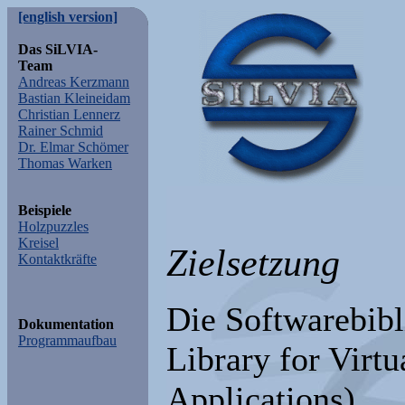
[english version]
Das SiLVIA-
Team
Andreas Kerzmann
Bastian Kleineidam
Christian Lennerz
Rainer Schmid
Dr. Elmar Schömer
Thomas Warken
Beispiele
Holzpuzzles
Kreisel
Zielsetzung
Kontaktkräfte
Die Softwarebib
Dokumentation
Programmaufbau
Library for Virtu
Applications)